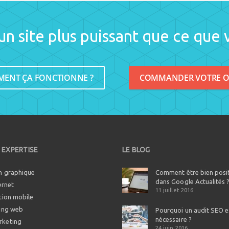
un site plus puissant que ce que 
ENT ÇA FONCTIONNE ?
COMMANDER VOTRE O
 EXPERTISE
LE BLOG
n graphique
Comment être bien posi
dans Google Actualités 
ernet
11 juillet 2016
tion mobile
ing web
Pourquoi un audit SEO es
nécessaire ?
keting
24 juin 2016