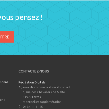
vous pensez !
FFRE
CONTACTEZ-NOUS !
tionné
Récréation Digitale
?
Agence de communication et conseil
1, rue des Chevaliers de Malte
34970
Lattes
t-il
Montpellier Agglomération
04 34 11 11 45