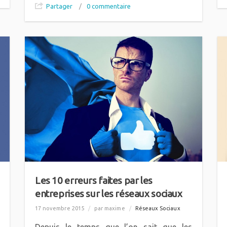
Partager
/
0 commentaire
Les 10 erreurs faites par les
entreprises sur les réseaux sociaux
17 novembre 2015
/
par maxime
/
Réseaux Sociaux
Depuis le temps que l’on sait que les