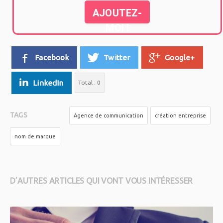
AJOUTEZ-
MOI !
Facebook
Twitter
Google+
LinkedIn
Total :
0
TAGS
Agence de communication
création entreprise
nom de marque
D’AUTRES ARTICLES QUI VONT VOUS INTÉRESSER