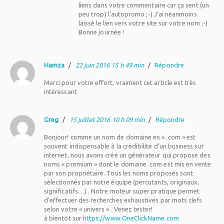
liens dans votre commentaire car ça sent (un
peu trop) l’autopromo ;-) J’ai néanmoins
laissé le lien vers votre site sur votre nom ;-)
Bonne journée !
Hamza
/
22 juin 2016 15 h 49 min
/
Répondre
Merci pour votre effort, vraiment cet article est très
intéressant
Greg
/
15 juillet 2016 10 h 09 min
/
Répondre
Bonjour! comme un nom de domaine en « .com » est
souvent indispensable à la crédibilité d’un business sur
internet, nous avons créé un générateur qui propose des
noms « premium » dont le domaine .com est mis en vente
par son propriétaire. Tous les noms proposés sont
sélectionnés par notre équipe (percutants, originaux,
significatifs…) . Notre moteur super pratique permet
d’effectuer des recherches exhaustives par mots clefs
selon votre « univers » . Venez tester!
à bientôt sur
https://www.OneClickName.com