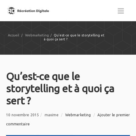
Accueil
/
Webmarketing
/
Qu’est-ce que le storytelling et
à quoi ça sert ?
Qu’est-ce que le
storytelling et à quoi ça
sert ?
10 novembre 2015
/
maxime
/
Webmarketing
/
Ajouter le premier
commentaire