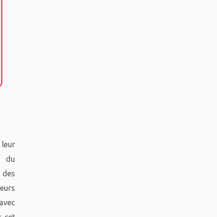
 leur
s du
 des
leurs
 avec